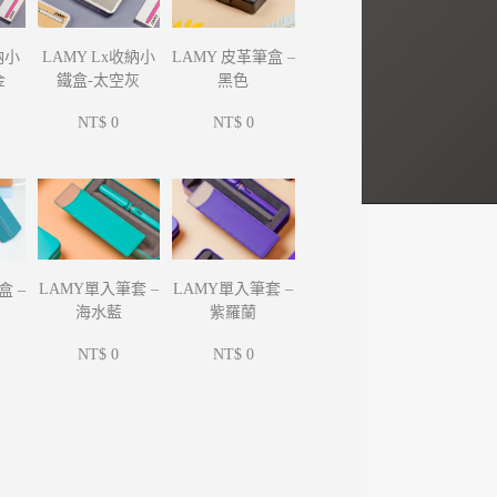
納小
LAMY Lx收納小
LAMY 皮革筆盒 –
金
鐵盒-太空灰
黑色
NT$ 0
NT$ 0
LAMY單入筆套 –
LAMY單入筆套 –
盒 –
海水藍
紫羅蘭
NT$ 0
NT$ 0