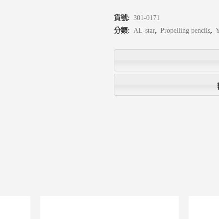
貨號:
301-0171
分類:
AL-star
,
Propelling pencils
,
Y