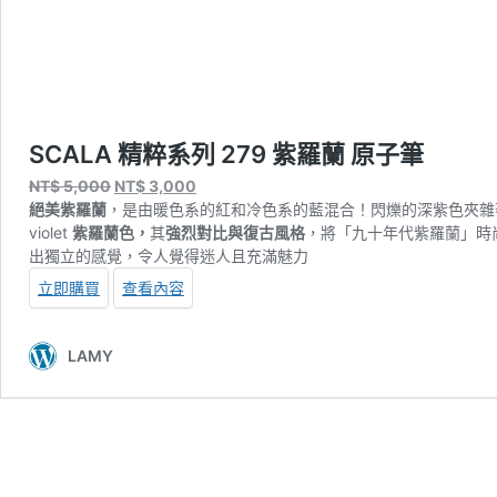
SCALA 精粹系列 279 紫羅蘭 原子筆
原
目
NT$
5,000
NT$
3,000
始
前
絕美
紫羅蘭
，是由暖色系的紅和冷色系的藍混合！閃爍的深紫色夾雜
價
價
violet
紫羅蘭色，
其
強烈對比與復古風格
，將「九十年代紫羅蘭」時
格：
格：
出獨立的感覺，令人覺得迷人且充滿魅力
NT$ 5,000。
NT$ 3,000。
立即購買
查看內容
LAMY