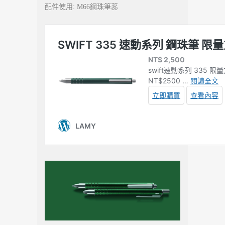
配件使用: M66鋼珠筆蕊