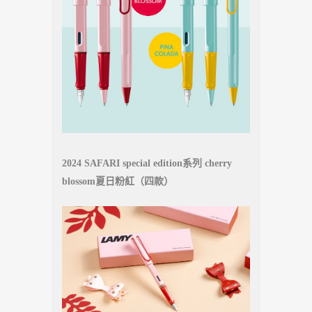
2024 SAFARI special edition系列 cherry
blossom夏日粉紅（四款）