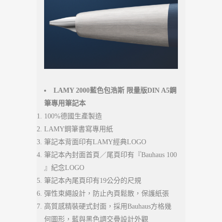
LAMY 2000
藍色包浩斯 限量版DIN A5鋼
筆專用筆記本
100%德國生產製造
LAMY鋼筆書寫專用紙
筆記本背面印有LAMY經典LOGO
筆記本內封面首頁／尾頁印有『Bauhaus 100
』紀念LOGO
筆記本內尾頁印有19公分的尺規
彈性束繩設計，防止內頁鬆散，保護紙張
高質感精裝硬式封面，採用Bauhaus方格幾
何圖形，藍與黑色調交疊設計外觀