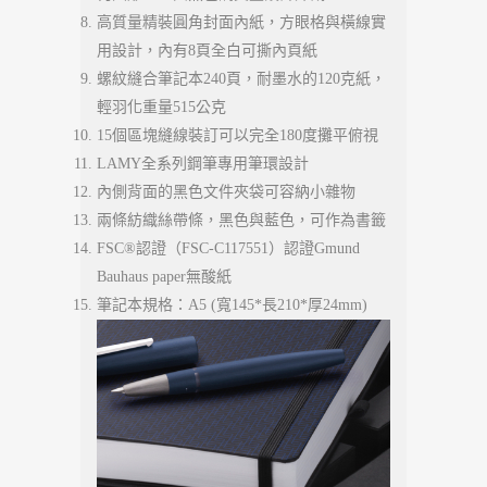
高質量精裝圓角封面內紙，方眼格與橫線實
用設計，內有8頁全白可撕內頁紙
螺紋縫合筆記本240頁，耐墨水的120克紙，
輕羽化重量515公克
15個區塊縫線裝訂可以完全180度攤平俯視
LAMY全系列鋼筆專用筆環設計
內側背面的黑色文件夾袋可容納小雜物
兩條紡織絲帶條，黑色與藍色，可作為書籤
FSC®認證（FSC-C117551）認證Gmund
Bauhaus paper無酸紙
筆記本規格：A5 (寬145*長210*厚24mm)