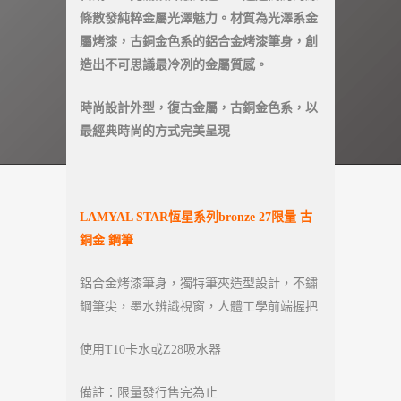
條散發純粹金屬光澤魅力。材質為光澤系金
屬烤漆，古銅金色系的鋁合金烤漆筆身，創
造出不可思議最冷冽的金屬質感。
時尚設計外型，復古金屬，古銅金色系，以
最經典時尚的方式完美呈現
LAMYAL STAR
恆星系列bronze 27限量 古
銅金 鋼筆
鋁合金烤漆筆身，獨特筆夾造型設計，不鏽
鋼筆尖，墨水辨識視窗，人體工學前端握把
使用T10卡水或Z28吸水器
備註：限量發行售完為止