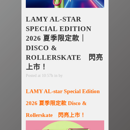
LAMY AL-STAR
SPECIAL EDITION
2026 夏季限定款｜
DISCO &
ROLLERSKATE 閃亮
上市！
Posted at 10:57h
in
by
LAMY AL-star Special Edition
2026 夏季限定款 Disco &
Rollerskate 閃亮上市！