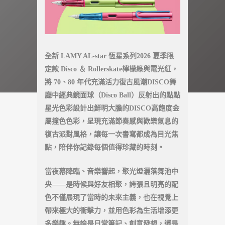
全新 LAMY AL-star 恆星系列2026 夏季限
定款 Disco ＆ Rollerskate檸檬綠與電光紅，
將 70、80 年代充滿活力復古風潮DISCO舞
廳中經典鏡面球（Disco Ball）反射出的點點
星光色彩設計出鮮明大膽的DISCO高飽度金
屬撞色色彩，呈現充滿節奏感與歡樂氣息的
復古派對風格，讓每一次書寫都成為目光焦
點，陪伴你記錄每個值得珍藏的時刻。
當夜幕降臨、音樂響起，聚光燈灑落舞池中
央——是時候與好友相聚，誇張且明亮的配
色不僅展現了當時的未來主義，也在視覺上
帶來極大的衝擊力，並用色彩為生活增添更
多樂趣。無論是日常筆記、創意發想，還是