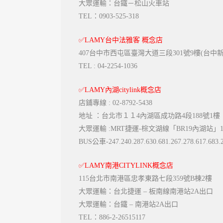
大眾運輸：台鐵－松山火車站
TEL：0903-525-318
✅
LAMY台中法雅客 概念店
407台中市西屯區臺灣大道三段301號9樓(台中
TEL : 04-2254-1036
✅
LAMY內湖citylink概念店
店鋪專線 : 02-8792-5438
地址 ：台北市１１4內湖區成功路4段188號1樓
大眾運輸 :MRT捷運-棕文湖線「BR19內湖站」
BUS公車-247.240.287.630.681.267.278.617.683.28
✅
LAMY南港CITYLINK概念店
115台北市南港區忠孝東路七段359號B棟2樓
大眾運輸：台北捷運 – 板南線南港站2A出口
大眾運輸：台鐵 – 南港站2A出口
TEL：886-2-26515117