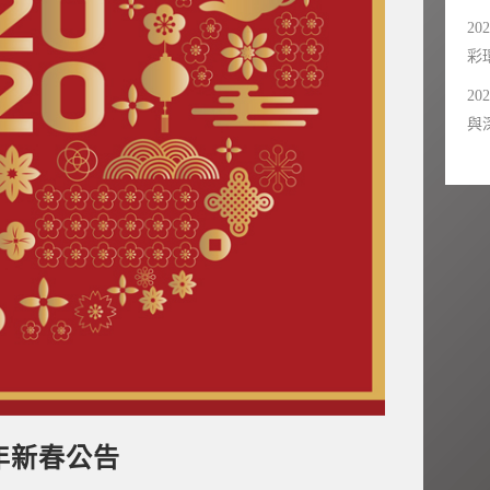
20
彩
20
與
 鼠年新春公告