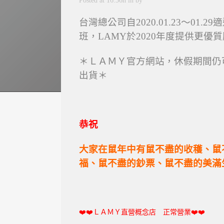
Posted at 16:36h
in
by
台灣總公司自2020.01.23～01.2
班，LAMY於2020年度提供更優
＊ＬＡＭＹ官方網站，休假期間仍
出貨＊
恭祝
大家在鼠年中有鼠不盡的收穫、鼠
福、鼠不盡的鈔票、
鼠不盡的美滿
❤️
❤️ＬＡＭＹ直營概念店
正常營業
❤️
❤️