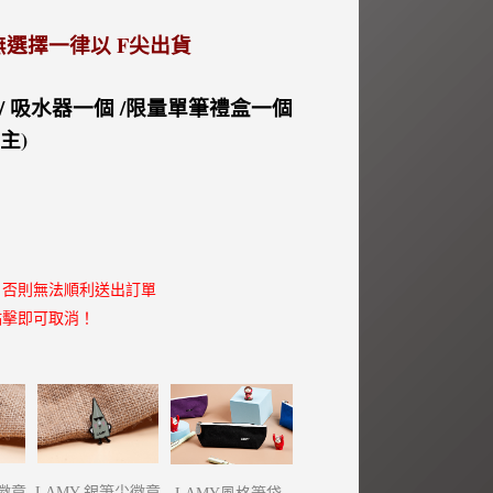
 若無選擇一律以 F尖出貨
/ 吸水器一個 /限量單筆禮盒一個
主)
，否則無法順利送出訂單
點擊即可取消！
尖徽章
LAMY 銀筆尖徽章