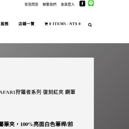
常見問答
聯繫我們
會員登入
戶服務
店鋪一覽
0 ITEMS
NT$ 0
5● SAFARI狩獵者系列 復刻紅夾 鋼筆
筆夾，100%亮面白色筆桿/前