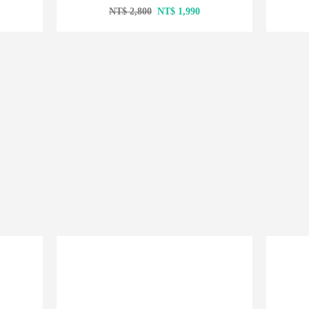
原
目
NT$
2,800
NT$
1,990
始
前
價
價
格：
格：
NT$ 2,800。
NT$ 1,990。