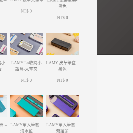
LAMY風格筆袋-
黑色
NT$ 0
NT$ 0
納小
LAMY Lx收納小
LAMY 皮革筆盒 –
金
鐵盒-太空灰
黑色
NT$ 0
NT$ 0
LAMY單入筆套 –
LAMY單入筆套 –
盒 –
海水藍
紫羅蘭