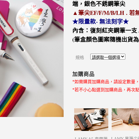
端，銀色不銹鋼筆尖
▲筆尖EF/F/M/B/LH .
★限量款- 無法刻字★
內含：復刻紅夾鋼筆一支 
(筆盒顏色圖案隨機出貨為
規格
加購商品
*如需購買加購商品，請設定數量
*若不小心點選到加購商品，再次
LAMY 黑筆