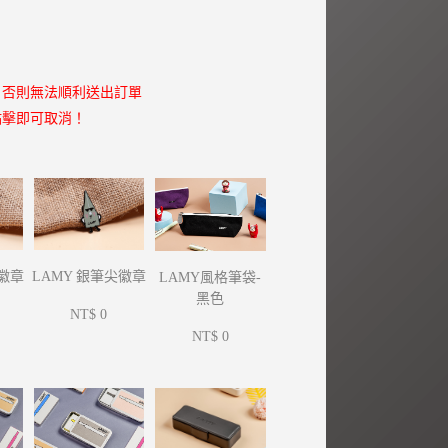
，否則無法順利送出訂單
點擊即可取消！
尖徽章
LAMY 銀筆尖徽章
LAMY風格筆袋-
黑色
NT$ 0
NT$ 0