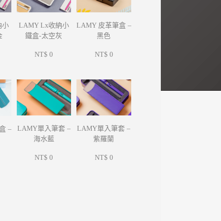
納小
LAMY Lx收納小
LAMY 皮革筆盒 –
金
鐵盒-太空灰
黑色
NT$ 0
NT$ 0
LAMY單入筆套 –
LAMY單入筆套 –
盒 –
海水藍
紫羅蘭
NT$ 0
NT$ 0