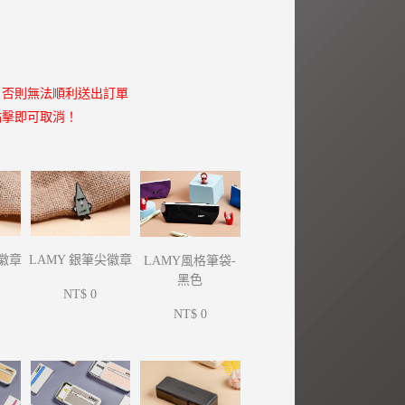
，否則無法順利送出訂單
點擊即可取消！
尖徽章
LAMY 銀筆尖徽章
LAMY風格筆袋-
黑色
NT$ 0
NT$ 0