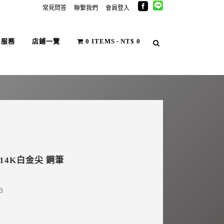
常見問答
聯繫我們
會員登入
戶服務
店鋪一覽
0 ITEMS
NT$ 0
維14K白金尖 鋼筆
OB