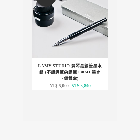
NT$ 3,050。
NT$ 1,830。
LAMY STUDIO 鋼琴黑鋼筆墨水
組 (不鏽鋼筆尖鋼筆+30ML墨水
+銀鐵盒)
原
目
NT$
5,000
NT$
3,800
始
前
價
價
格：
格：
NT$ 5,000。
NT$ 3,800。