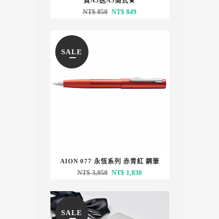
買A5送A5簡式★
原
目
NT$
850
NT$
849
始
前
價
價
格：
格：
SALE
NT$ 850。
NT$ 849。
AION 077 永恆系列 赤青紅 鋼筆
原
目
NT$
3,050
NT$
1,830
始
前
價
價
格：
格：
SALE