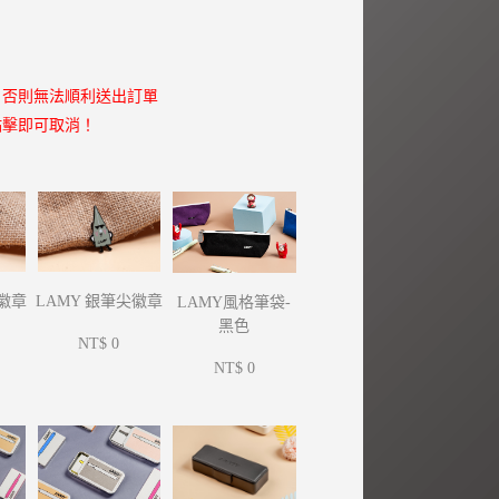
，否則無法順利送出訂單
點擊即可取消！
尖徽章
LAMY 銀筆尖徽章
LAMY風格筆袋-
黑色
NT$ 0
NT$ 0