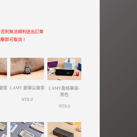
，否則無法順利送出訂單
點擊即可取消！
尖徽章
LAMY 銀筆尖徽章
LAMY風格筆袋-
黑色
NT$ 0
NT$ 0