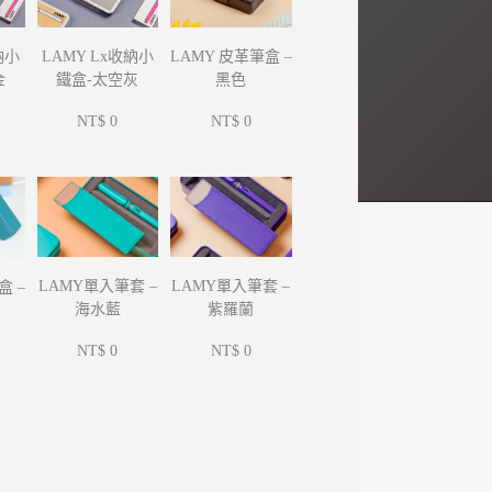
納小
LAMY Lx收納小
LAMY 皮革筆盒 –
金
鐵盒-太空灰
黑色
NT$ 0
NT$ 0
LAMY單入筆套 –
LAMY單入筆套 –
盒 –
海水藍
紫羅蘭
NT$ 0
NT$ 0