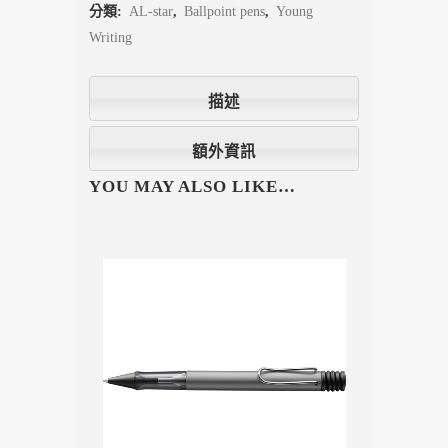
分類:
AL-star
,
Ballpoint pens
,
Young
Writing
描述
額外資訊
YOU MAY ALSO LIKE…