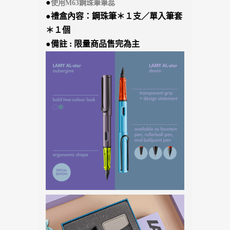
●
使用M63鋼珠筆筆蕊
●禮盒內容：鋼珠筆＊１支／單入筆套
＊１個
●備註 : 限量商品售完為主