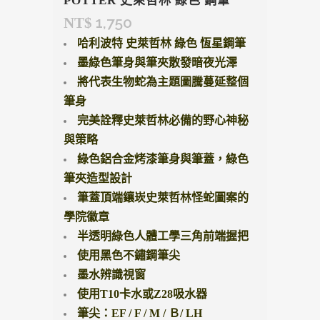
POTTER 史萊哲林 綠色 鋼筆
1,750
NT$
哈利波特 史萊哲林 綠色 恆星鋼筆
墨綠色筆身與筆夾散發暗夜光澤
將代表生物蛇為主題圖騰蔓延整個
筆身
完美詮釋史萊哲林必備的野心神秘
與策略
綠色鋁合金烤漆筆身與筆蓋，綠色
筆夾造型設計
筆蓋頂端鑲崁史萊哲林怪蛇圖案的
學院徽章
半透明綠色人體工學三角前端握把
使用黑色不鏽鋼筆尖
墨水辨識視窗
使用T10卡水或Z28吸水器
筆尖：EF / F / M / Ｂ/ LH