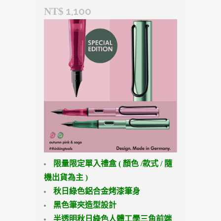
1,100
NT$
限量限定單入禮盒 ( 顏色 /款式 / 隨
機出貨為主 )
秋日綠色鋁合金烤漆筆身
黑色筆夾造型設計
半透明秋日綠色人體工學三角前端