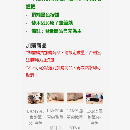
握把
頂端黑色按鈕
使用M16原子筆筆蕊
備註 : 限量商品售完為主
加購商品
*如需購買加購商品，請設定數量，否則無
法順利送出訂單
*若不小心點選到加購商品，再次點擊即可
取消！
LAMY 黑
LAMY 銀
LAMY A5
LAMY風
筆尖徽章
筆尖徽章
束帶筆
格筆袋-
袋-黑色
黑色
NT$ 0
NT$ 0