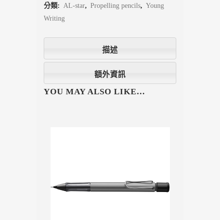
分類:
AL-star
,
Propelling pencils
,
Young
Writing
描述
額外資訊
YOU MAY ALSO LIKE…