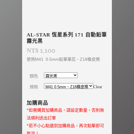
AL-STAR 恆星系列 171 自動鉛筆
霧光黑
1,100
NT$
使用M41 0.5mm鉛筆筆蕊、Z18橡皮擦
顏色
規格
Clear
加購商品
*如需購買加購商品，請設定數量，否則無
法順利送出訂單
*若不小心點選到加購商品，再次點擊即可
取消！