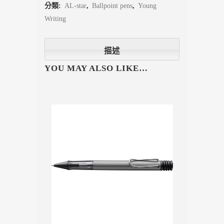
分類:
AL-star
,
Ballpoint pens
,
Young
Writing
描述
YOU MAY ALSO LIKE…