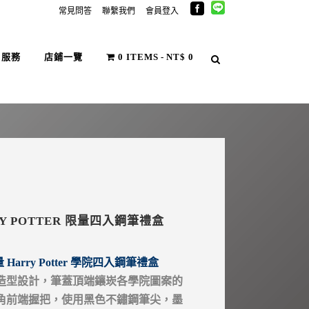
常見問答
聯繫我們
會員登入
戶服務
店鋪一覽
0 ITEMS
NT$ 0
RY POTTER 限量四入鋼筆禮盒
 Harry Potter 學院四入鋼筆禮盒
造型設計，筆蓋頂端鑲崁各學院圖案的
角前端握把，使用黑色不鏽鋼筆尖，墨