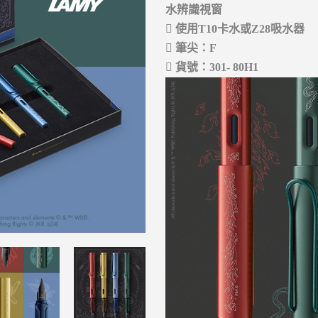
水辨識視窗
 使用T10卡水或Z28吸水器
 筆尖：F
 貨號：301- 80H1