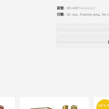
貨號:
301-01E7-1-1-1-1-1
分類:
AL-star
,
Fountain pens
,
Set o
OUT 