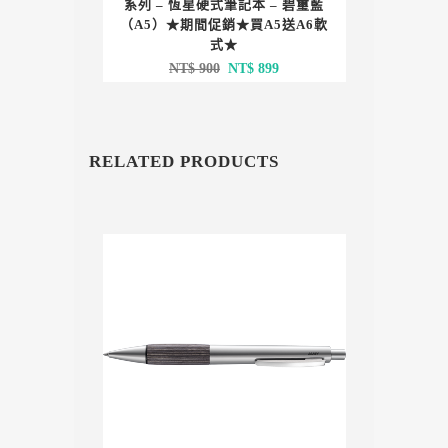
系列 – 恆星硬式筆記本 – 碧璽藍
（A5）★期間促銷★買A5送A6軟
式★
原
目
NT$
900
NT$
899
始
前
價
價
格：
格：
RELATED PRODUCTS
NT$ 900。
NT$ 899。