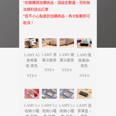
*如需購買加購商品，請設定數量，否則無
法順利送出訂單
*若不小心點選到加購商品，再次點擊即可
取消！
LAMY 黑
LAMY 銀
LAMY A5
LAMY風
筆尖徽章
筆尖徽章
束帶筆
格筆袋-
袋-黑色
黑色
NT$ 0
NT$ 0
NT$ 0
NT$ 0
LAMY Lx
LAMY Lx
LAMY Lx
LAMY 皮
收納小鐵
收納小鐵
收納小鐵
革筆盒 –