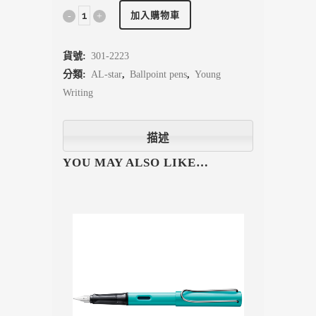
加入購物車
貨號:
301-2223
分類:
AL-star
,
Ballpoint pens
,
Young
Writing
描述
YOU MAY ALSO LIKE…