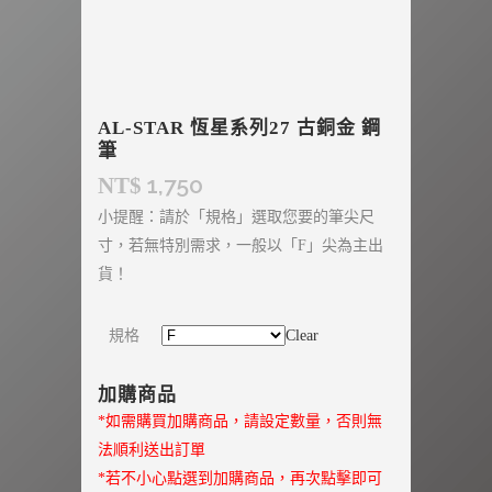
AL-STAR 恆星系列27 古銅金 鋼
筆
1,750
NT$
小提醒：請於「規格」選取您要的筆尖尺
寸，若無特別需求，一般以「F」尖為主出
貨！
規格
Clear
加購商品
*如需購買加購商品，請設定數量，否則無
法順利送出訂單
*若不小心點選到加購商品，再次點擊即可