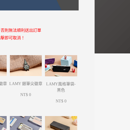
，否則無法順利送出訂單
點擊即可取消！
尖徽章
LAMY 銀筆尖徽章
LAMY風格筆袋-
黑色
NT$ 0
NT$ 0