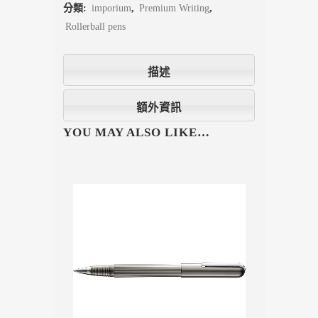
分類:
imporium
,
Premium Writing
,
Rollerball pens
描述
額外資訊
YOU MAY ALSO LIKE…