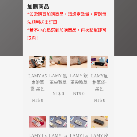
加購商品
*如需購買加購商品，請設定數量，否則無
法順利送出訂單
*若不小心點選到加購商品，再次點擊即可
取消！
LAMY 黑
LAMY 銀
LAMY A5
LAMY風
筆尖徽章
筆尖徽章
束帶筆
格筆袋-
袋-黑色
黑色
NT$ 0
NT$ 0
NT$ 0
NT$ 0
LAMY Lx
LAMY Lx
LAMY Lx
LAMY 皮