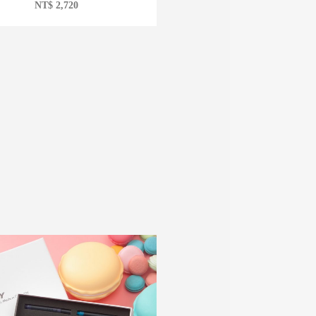
NT$
2,720