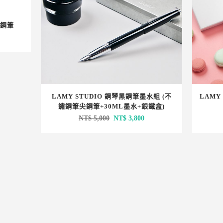
 鋼筆
：
T$ 1,050。
LAMY STUDIO 鋼琴黑鋼筆墨水組 (不
LAMY
鏽鋼筆尖鋼筆+30ML墨水+銀鐵盒)
原
目
NT$
5,000
NT$
3,800
始
前
價
價
格：
格：
NT$ 5,000。
NT$ 3,800。