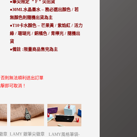
●筆尖限定 ” F ” 尖出貨
●30ML水晶墨水 – 務必選出顏色 / 若
無顏色則隨機出貨為主
●T10卡水顏色 – 芒果黃 / 紫焰紅 / 活力
綠 / 珊瑚光 / 銅橘色 / 青檸光 / 隨機出
貨
●備註 :限量商品售完為主
，否則無法順利送出訂單
點擊即可取消！
尖徽章
LAMY 銀筆尖徽章
LAMY風格筆袋-