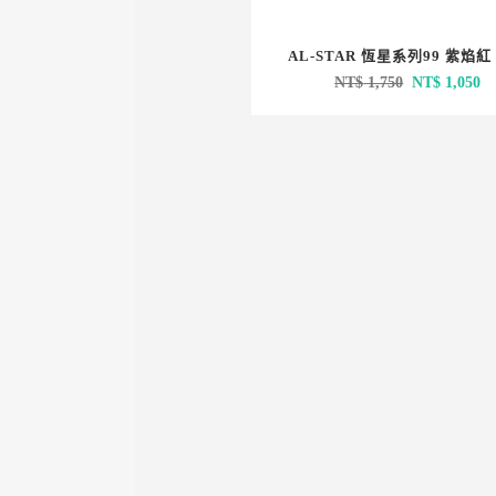
AL-STAR 恆星系列99 紫焰紅
原
目
NT$
1,750
NT$
1,050
始
前
價
價
格：
格
NT$ 1,750。
N