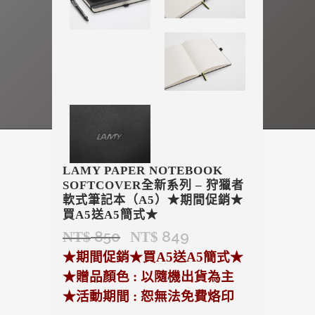
LAMY PAPER NOTEBOOK
SOFTCOVER全新系列 – 狩獵者
軟式筆記本（A5）★期間促銷★
買A5送A5簡式★
850
849
NT$
NT$
原
目
始
前
★期間促銷★買A5送A5簡式★
價
價
★贈品顏色 : 以隨機出貨為主
格：
格：
★活動期間 : 恕無法免費烙印
NT$ 850。
NT$ 849。