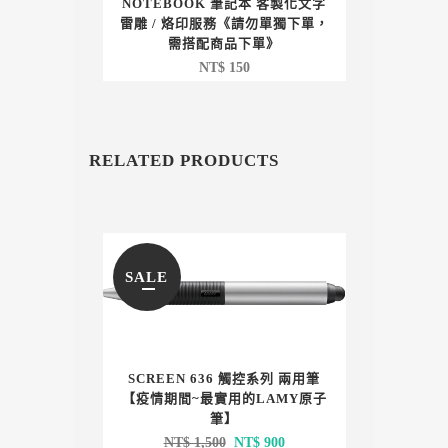
NOTEBOOK 筆記本 客製化文字
雷雕 / 烙印服務《請勿單獨下單，
需搭配商品下單》
NT$
150
RELATED PRODUCTS
SALE
SCREEN 636 觸控系列 兩用筆
【疫情期間~最實用的LAMY原子
筆】
原
目
NT$
1,500
NT$
900