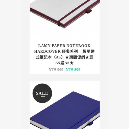
LAMY PAPER NOTEBOOK
HARDCOVER 經典系列 – 恆星硬
式筆記本（A5）★期間促銷★買
A5送A6★
原
目
NT$
900
NT$
899
始
前
價
價
格：
格：
SALE
NT$ 900。
NT$ 899。