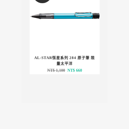
AL-STAR恆星系列 284 原子筆 限
量太平洋
原
目
NT$
1,100
NT$
660
始
前
價
價
格：
格：
NT$ 1,100。
NT$ 660。