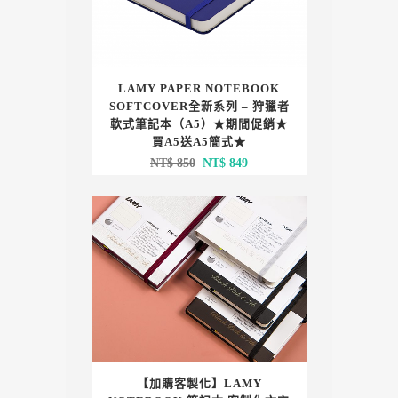
LAMY PAPER NOTEBOOK
SOFTCOVER全新系列 – 狩獵者
軟式筆記本（A5）★期間促銷★
買A5送A5簡式★
原
目
NT$
850
NT$
849
始
前
價
價
格：
格：
NT$ 850。
NT$ 849。
【加購客製化】LAMY