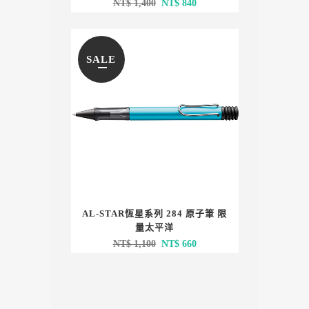
原
目
NT$
1,400
NT$
840
始
前
價
價
格：
格：
SALE
NT$ 1,400。
NT$ 840。
AL-STAR恆星系列 284 原子筆 限
量太平洋
原
目
NT$
1,100
NT$
660
始
前
價
價
格：
格：