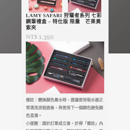
LAMY SAFARI 狩獵者系列 七彩
鋼筆禮盒 – 特仕版 限量 芒果黃
紫夾
1,350
NT$
備註：變換顏色墨水時，建議使用吸水器正
常清洗流程過後，再使用下一個顏色避免顏
色混濁。
小提醒：請於訂單成立後，於得「備註」內