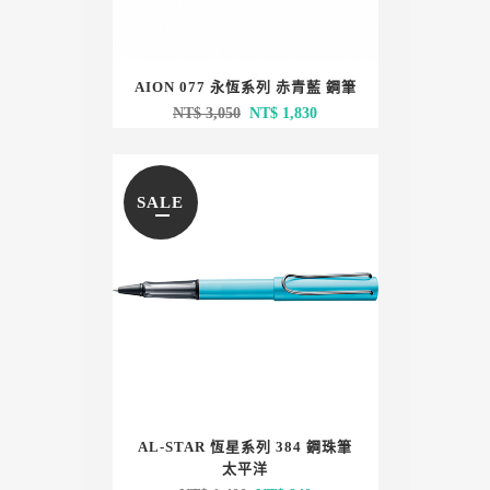
AION 077 永恆系列 赤青藍 鋼筆
原
目
NT$
3,050
NT$
1,830
始
前
價
價
格：
格：
SALE
NT$ 3,050。
NT$ 1,830。
AL-STAR 恆星系列 384 鋼珠筆
太平洋