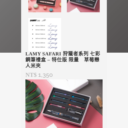
LAMY SAFARI 狩獵者系列 七彩
鋼筆禮盒 – 特仕版 限量 草莓戀
人米夾
1,350
NT$