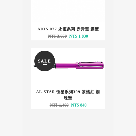
AION 077 永恆系列 赤青藍 鋼筆
原
目
NT$
3,050
NT$
1,830
始
前
價
價
格：
格：
SALE
NT$ 3,050。
NT$ 1,830。
AL-STAR 恆星系列399 紫焰紅 鋼
珠筆
原
目
NT$
1,400
NT$
840
始
前
價
價
格：
格：