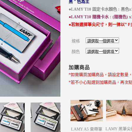
格：
黑＂色為主
NT$ 1,440。
●LAMY T10 固定卡水顏色 : 黑色x
●LAMY T10 隨機卡水 : (隨機色) x
●若無選擇筆尖尺寸，則一律以” F
規格
顏色
加購商品
*如需購買加購商品，請設定數量
*若不小心點選到加購商品，再次
LAMY 黑筆
LAMY A5 束帶筆