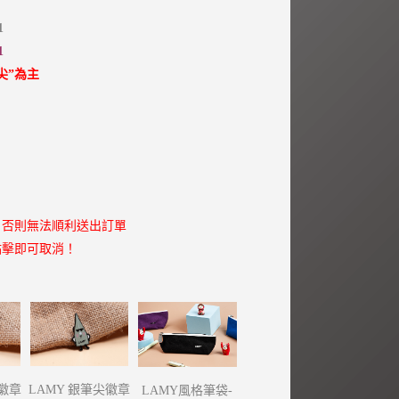
格：
NT$ 1,200。
1
1
尖”為主
，否則無法順利送出訂單
點擊即可取消！
尖徽章
LAMY 銀筆尖徽章
LAMY風格筆袋-