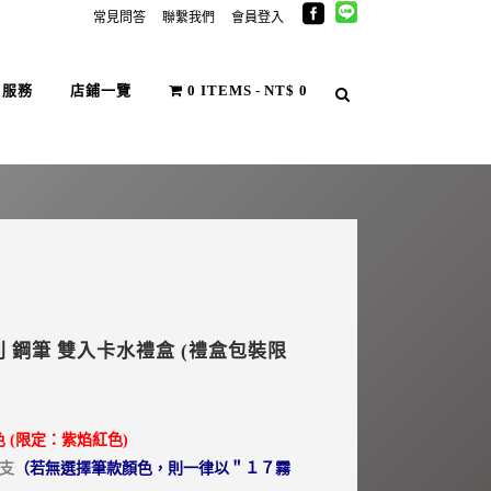
常見問答
聯繫我們
會員登入
戶服務
店鋪一覽
0 ITEMS
NT$ 0
系列 鋼筆 雙入卡水禮盒 (禮盒包裝限
目
前
色 (限定：紫焰紅色)
價
1支
（若無選擇筆款顏色，則一律以＂１７霧