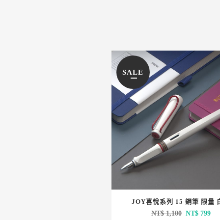
SALE
JOY喜悅系列 15 鋼筆 限量 
原
目
NT$
1,100
NT$
799