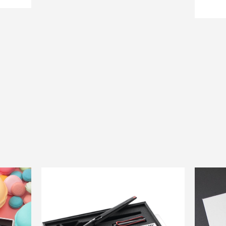
：
。
$ 799。