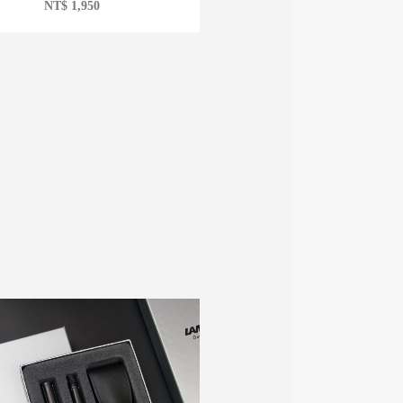
NT$
1,950