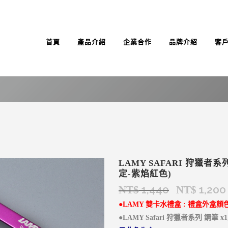
首頁
產品介紹
企業合作
品牌介紹
客
LAMY SAFARI 狩獵者
定-紫焰紅色)
1,440
1,200
NT$
NT$
原
始
●LAMY 雙卡水禮盒 : 禮盒外盒顏
價
●LAMY Safari 狩獵者系列 鋼筆 x