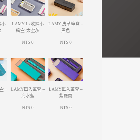
納小
LAMY Lx收納小
LAMY 皮革筆盒 –
金
鐵盒-太空灰
黑色
NT$ 0
NT$ 0
LAMY單入筆套 –
LAMY單入筆套 –
盒 –
海水藍
紫羅蘭
NT$ 0
NT$ 0