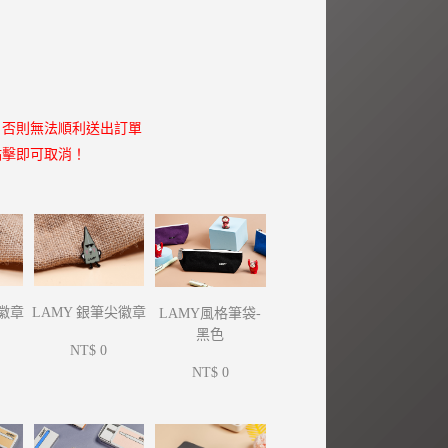
，否則無法順利送出訂單
點擊即可取消！
尖徽章
LAMY 銀筆尖徽章
LAMY風格筆袋-
黑色
NT$ 0
NT$ 0