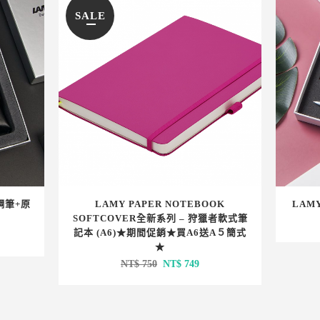
SALE
(鋼筆+原
LAMY PAPER NOTEBOOK
LAM
SOFTCOVER全新系列 – 狩獵者軟式筆
記本 (A6)★期間促銷★買A6送A５簡式
★
原
目
NT$
750
NT$
749
始
前
價
價
格：
格：