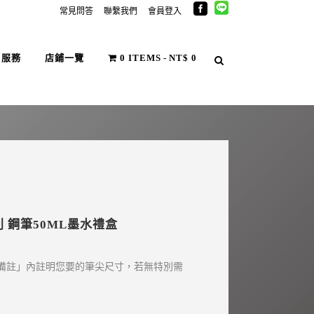
常見問答
聯繫我們
會員登入
戶服務
店鋪一覽
0 ITEMS
NT$ 0
系列 鋼筆50ML墨水禮盒
備註」內註明您要的筆尖尺寸，若無特別需