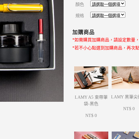
顏色
規格
加購商品
*如需購買加購商品，請設定數量
*若不小心點選到加購商品，再次
LAMY 黑筆
LAMY A5 束帶筆
袋-黑色
NT$ 0
NT$ 0