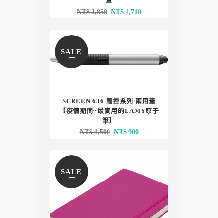
筆
原
目
NT$
2,850
NT$
1,710
始
前
價
價
格：
格：
SALE
NT$ 2,850。
NT$ 1,710。
SCREEN 636 觸控系列 兩用筆
【疫情期間~最實用的LAMY原子
筆】
原
目
NT$
1,500
NT$
900
始
前
價
價
格：
格：
SALE
NT$ 1,500。
NT$ 900。