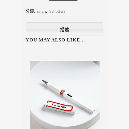
分類:
safari
,
Set offers
描述
YOU MAY ALSO LIKE…