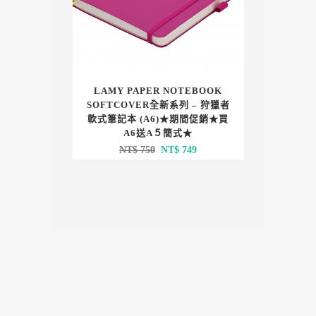
LAMY PAPER NOTEBOOK
SOFTCOVER全新系列 – 狩獵者
軟式筆記本 (A6)★期間促銷★買
A6送A５簡式★
原
目
NT$
750
NT$
749
始
前
價
價
格：
格：
NT$ 750。
NT$ 749。