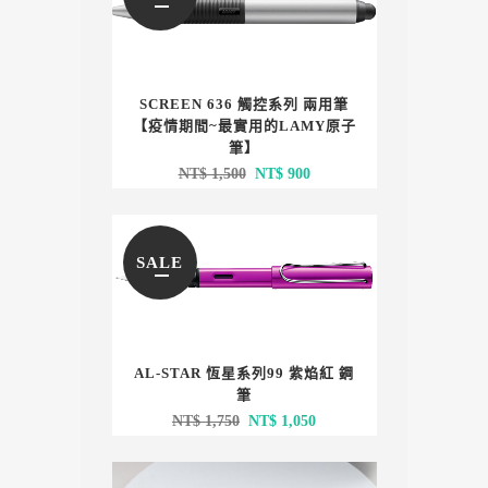
SCREEN 636 觸控系列 兩用筆
【疫情期間~最實用的LAMY原子
筆】
原
目
NT$
1,500
NT$
900
始
前
價
價
格：
格：
SALE
NT$ 1,500。
NT$ 900。
AL-STAR 恆星系列99 紫焰紅 鋼
筆
原
目
NT$
1,750
NT$
1,050
始
前
價
價