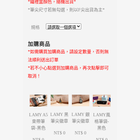
*鐵禮盒顏色，隨機出貨*
*筆尖尺寸若無勾選，則以F尖出貨為主*
規格
加購商品
*如需購買加購商品，請設定數量，否則無
法順利送出訂單
*若不小心點選到加購商品，再次點擊即可
取消！
LAMY 黑
LAMY 銀
LAMY A5
LAMY風
筆尖徽章
筆尖徽章
束帶筆
格筆袋-
袋-黑色
黑色
NT$ 0
NT$ 0
NT$ 0
NT$ 0