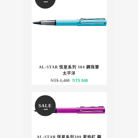
AL-STAR 恆星系列 384 鋼珠筆
太平洋
原
目
NT$
1,400
NT$
840
始
前
價
價
格：
格：
SALE
NT$ 1,400。
NT$ 840。
AL-STAR 恆星系列399 紫焰紅 鋼