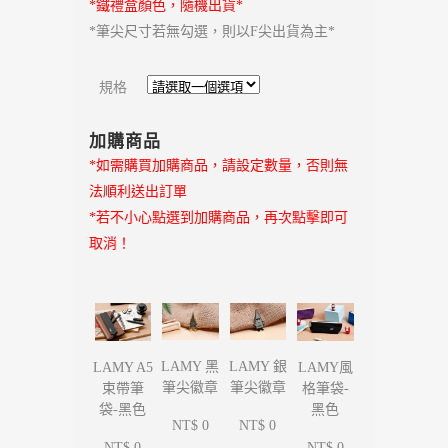
*鐵禮盒顏色，隨機出貨*
*筆尖尺寸若無勾選，則以F尖出貨為主*
規格
加購商品
*如需購買加購商品，請設定數量，否則無
法順利送出訂單
*若不小心點選到加購商品，再次點擊即可
取消！
LAMY 黑
LAMY 銀
LAMY A5
LAMY風
筆尖徽章
筆尖徽章
束帶筆
格筆袋-
袋-黑色
黑色
NT$ 0
NT$ 0
NT$ 0
NT$ 0