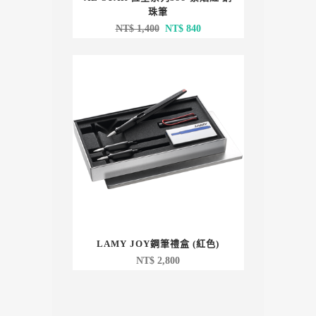
珠筆
原
目
NT$
1,400
NT$
840
始
前
價
價
格：
格：
NT$ 1,400。
NT$ 840。
LAMY JOY鋼筆禮盒 (紅色)
NT$
2,800