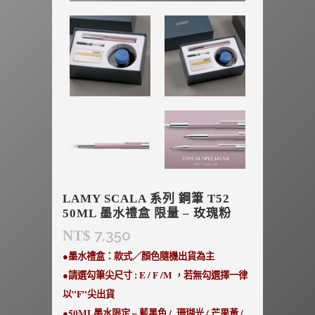
LAMY SCALA 系列 鋼筆 T52
50ML 墨水禮盒 限量 – 玫瑰粉
7,350
NT$
●墨水禮盒：款式／顏色隨機出貨為主
●請選勾筆尖尺寸 : E / F /M ，若無勾選擇一律
以”F”尖出貨
●50ML墨水限定 – 藍黑色 / 珊瑚光 / 芒果黃 /