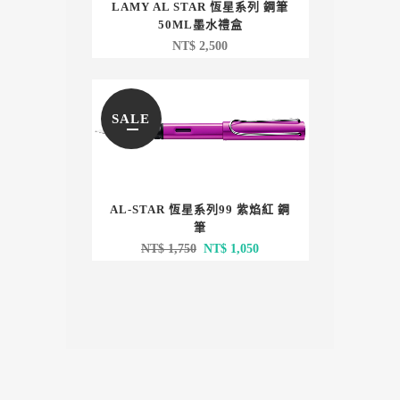
LAMY AL STAR 恆星系列 鋼筆
50ML墨水禮盒
NT$
2,500
SALE
AL-STAR 恆星系列99 紫焰紅 鋼
筆
原
目
NT$
1,750
NT$
1,050
始
前
價
價
格：
格：
NT$ 1,750。
NT$ 1,050。