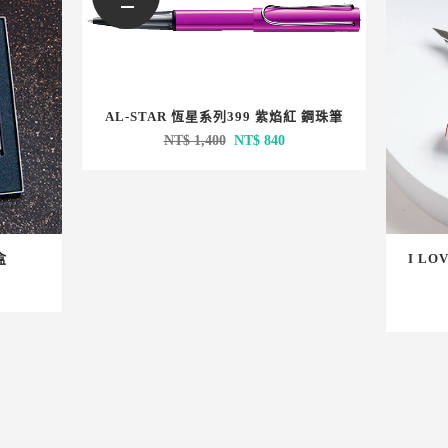
AL-STAR 恆星系列399 紫焰紅 鋼珠筆
原
目
NT$
1,400
NT$
840
始
前
價
價
格：
格：
NT$ 1,400。
NT$ 840。
盒
I LO