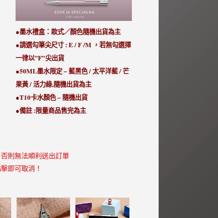
●墨水禮盒：款式／顏色隨機出貨為主
●請選勾筆尖尺寸 : E / F /M ，若無勾選擇
一律以”F”尖出貨
●50ML墨水限定 – 藍黑色 / 太平洋藍 / 芒
果黃 / 活力綠,隨機出貨為主
●T10卡水顏色 – 隨機出貨
●備註 :限量商品售完為主
，否則無法順利送出訂單
點擊即可取消！