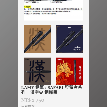
LAMY 鋼筆 / SAFARI 狩獵者系
列 – 漢字尖 鋼鐵黑
1,750
NT$
尚有庫存