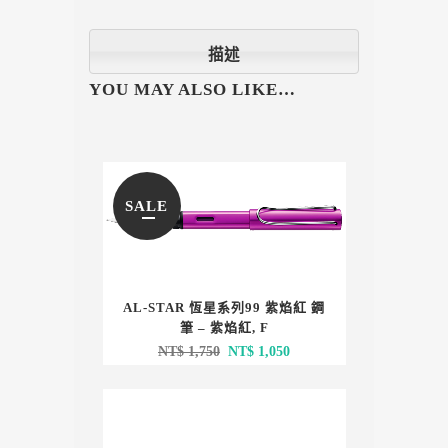
描述
YOU MAY ALSO LIKE…
SALE
AL-STAR 恆星系列99 紫焰紅 鋼
筆 – 紫焰紅, F
原
目
NT$
1,750
NT$
1,050
始
前
價
價
格：
格：