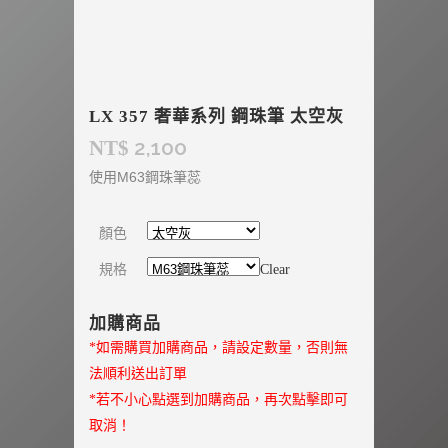
LX 357 奢華系列 鋼珠筆 太空灰
2,100
NT$
使用M63鋼珠筆蕊
顏色
規格
Clear
加購商品
*如需購買加購商品，請設定數量，否則無
法順利送出訂單
*若不小心點選到加購商品，再次點擊即可
取消！