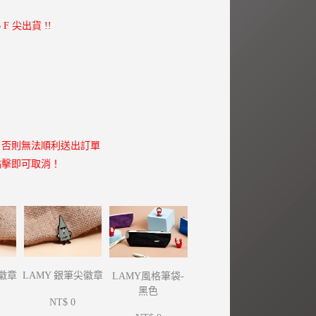
 尖出貨 !!
，否則無法順利送出訂單
點擊即可取消！
尖徽章
LAMY 銀筆尖徽章
LAMY風格筆袋-
黑色
NT$ 0