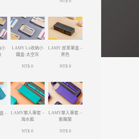
NT$ 0
納小
LAMY Lx收納小
LAMY 皮革筆盒 –
金
鐵盒-太空灰
黑色
NT$ 0
NT$ 0
LAMY單入筆套 –
LAMY單入筆套 –
盒 –
海水藍
紫羅蘭
NT$ 0
NT$ 0