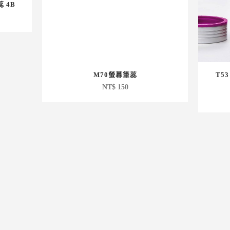
蕊 4B
M70螢幕筆蕊
T5
NT$
150