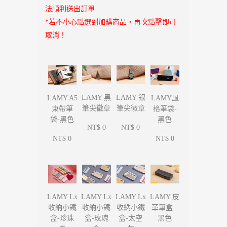
法順利送出訂單
*若不小心點選到加購商品，再次點擊即可
取消！
LAMY 黑
LAMY 銀
LAMY A5
LAMY風
筆尖徽章
筆尖徽章
束帶筆
格筆袋-
袋-黑色
黑色
NT$ 0
NT$ 0
NT$ 0
NT$ 0
LAMY Lx
LAMY Lx
LAMY Lx
LAMY 皮
收納小鐵
收納小鐵
收納小鐵
革筆盒 –
盒-珍珠
盒-玫瑰
盒-太空
黑色