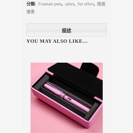
分類:
Fountain pens
,
safari
,
Set offers
,
精選
優惠
描述
YOU MAY ALSO LIKE…