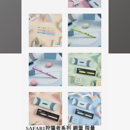
SAFARI狩獵者系列 鋼筆 限量