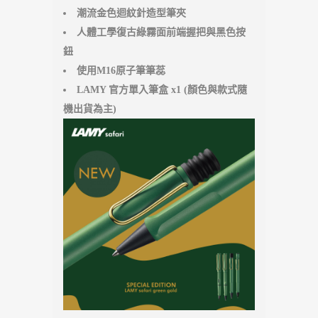
潮流金色迴紋針造型筆夾
人體工學復古綠霧面前端握把與黑色按
鈕
使用M16原子筆筆蕊
LAMY 官方單入筆盒 x1 (顏色與款式隨
機出貨為主)