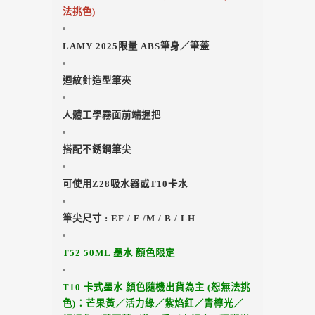
法挑色)
LAMY 2025限量 ABS筆身／筆蓋
迴紋針造型筆夾
人體工學霧面前端握把
搭配不銹鋼筆尖
可使用Z28吸水器或T10卡水
筆尖尺寸 : EF / F /M / B / LH
T52 50ML 墨水 顏色限定
T10 卡式墨水 顏色隨機出貨為主 (恕無法挑
色)：芒果黃／活力綠／紫焰紅／青檸光／