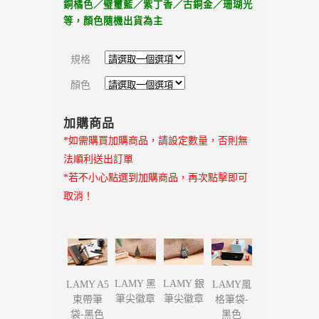
銅橘色／璧璽藍／紫丁香／古銅金／珊瑚光
等，
顏色隨機出貨為主
規格
顏色
加購商品
*如需購買加購商品，請設定數量，否則無
法順利送出訂單
*若不小心點選到加購商品，再次點擊即可
取消！
LAMY 黑
LAMY 銀
LAMY A5
LAMY風
筆尖徽章
筆尖徽章
束帶筆
格筆袋-
袋-黑色
黑色