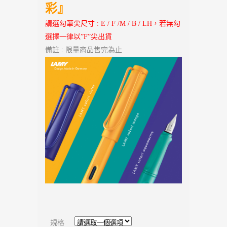
彩』
請選勾筆尖尺寸 : E / F /M / B / LH，若無勾
選擇一律以”F”尖出貨
備註 : 限量商品售完為止
規格