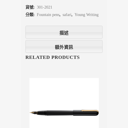
貨號:
301-2021
分類:
Fountain pens
,
safari
,
Young Writing
描述
額外資訊
RELATED PRODUCTS