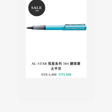
SALE
AL-STAR 恆星系列 384 鋼珠筆
太平洋
原
目
NT$
1,400
NT$
840
始
前
價
價
格：
格：
NT$ 1,400。
NT$ 840。