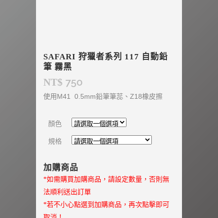
SAFARI 狩獵者系列 117 自動鉛
筆 霧黑
750
NT$
使用M41 0.5mm鉛筆筆蕊、Z18橡皮擦
顏色
規格
加購商品
*如需購買加購商品，請設定數量，否則無
法順利送出訂單
*若不小心點選到加購商品，再次點擊即可
取消！