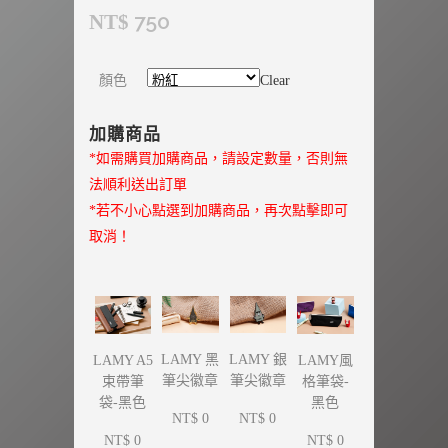
750
NT$
顏色
Clear
加購商品
*如需購買加購商品，請設定數量，否則無
法順利送出訂單
*若不小心點選到加購商品，再次點擊即可
取消！
LAMY 黑
LAMY 銀
LAMY A5
LAMY風
筆尖徽章
筆尖徽章
束帶筆
格筆袋-
袋-黑色
黑色
NT$ 0
NT$ 0
NT$ 0
NT$ 0