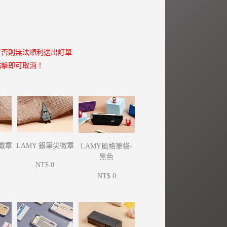
，否則無法順利送出訂單
點擊即可取消！
尖徽章
LAMY 銀筆尖徽章
LAMY風格筆袋-
黑色
NT$ 0
NT$ 0