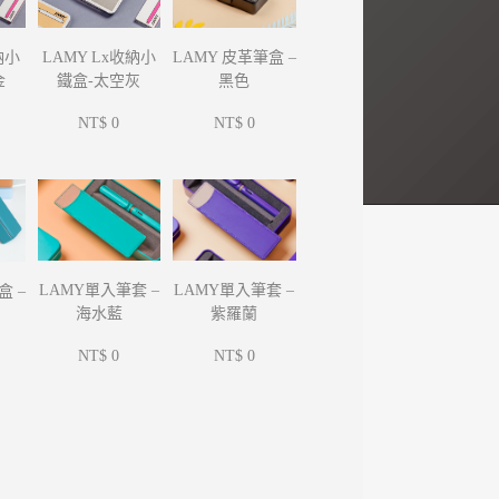
納小
LAMY Lx收納小
LAMY 皮革筆盒 –
金
鐵盒-太空灰
黑色
NT$ 0
NT$ 0
LAMY單入筆套 –
LAMY單入筆套 –
盒 –
海水藍
紫羅蘭
NT$ 0
NT$ 0